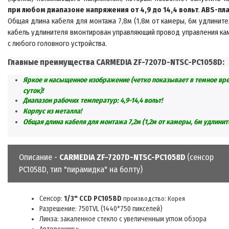
при любом диапазоне напряжения от 4,9 до 14,4 вольт
.
ABS-пл
Общая длина кабеля для монтажа 7,8м (1,8м от камеры, 6м удлините
кабель удлинителя вмонтирован управляющий провод управления ка
с любого головного устройства.
Главные преимущества
CARMEDIA ZF-7207D-NTSC-PC1058D:
Яркое и насыщенно
е изображение (четко показывает в темное вр
суток)!
Диапазон рабочих температур: 4,9-14,4 воль
т!
Корпус из металла!
Общая длина кабеля для монтажа 7
,2
м (1,2м от камеры, 6м удлинит
Описание -
CARMEDIA ZF-7207D-NTSC-PC1058D
(с
енсор
PC1058D, тип "пирамидка" на болту)
Сенсор:
1/3" CCD PC1058D
производство: Корея
Разрешение: 750TVL (1440*750 пикселей)
Линза: закаленное стекло
с увеличенным углом обзора