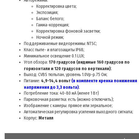
Авторежимы:
Корректировка цвета
;
Экспозиция
;
Баланс белого
;
Гамма-коррекция
;
Корректировка фоновой засветки
;
Ночной режим;
Поддерживаемые видеорежимы: NTSC
;
Класс пыле- и влагозащиты IP68
;
Минимальное освещение
0.
1
LUX
;
Угол обзора:
170 градусов (видимые 1
6
0 градусов по
;
горизонтали и 120 градусов по вертикали)
Выход: CVBS тюльпан, уровень 1.0Vp-p.75 Ом
;
Питани
е:
4,9
-1
4,4
в
ольт
(в комплекте кренка понижения
;
напряжения до 3,3 вольта)
Потребление тока: 40-80 мА (менее 1 Вт)
Парковочная разметка: есть (можно отключить);
Изображение с камеры: прямое или зеркальное;
Автоматическая регулировка усиления выходного сигнала
;
Корпус:
Металл