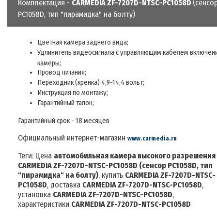
Комплектация -
CARMEDIA ZF-7207D-NTSC-PC1058D
(сенсо
PC1058D, тип "пирамидка" на болту)
Цветная камера заднего вида;
Удлинитель видеосигнала с управляющим кабелем включен
камеры;
Провод питания;
Переходник (кренка) 4,9-14,4 вольт;
Инструкция по монтажу;
Гарантийный талон;
Гарантийный срок - 18 месяцев
Официальный интернет-магазин
www.carmedia.ru
Теги: Цена
автомобильная камера высокого разрешения
CARMEDIA ZF-7207D-NTSC-PC1058D
(сенсор PC1058D, тип
"пирамидка" на болту)
, купить
CARMEDIA ZF-7207D-NTSC-
PC1058D
, доставка
CARMEDIA ZF-7207D-NTSC-PC1058D
,
установка
CARMEDIA ZF-7207D-NTSC-PC1058D
,
характеристики
CARMEDIA ZF-7207D-NTSC-PC1058D