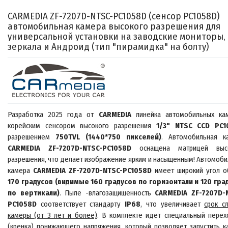
CARMEDIA ZF-7207D-NTSC-PC1058D (
сенсор PC1058D
)
автомобильная камера высокого разрешения для
универсальной установки
на заводские мониторы,
зеркала и Андроид
(тип "пирамидка" на болту)
Разработка 2025 года от
CARMEDIA
линейка автомобильных ка
корейским
сенсором высокого разрешения
1/3" NTSC CCD PC1
разрешением
750TVL
(1440*750 пикселей)
. Автомобильная к
CARMEDIA ZF-7207D-NTSC-PC1058D
оснащена
матрицей выс
разрешения, что делает изображение ярким и насыщенным!
Автомоби
камера
CARMEDIA ZF-7207D-NTSC-PC1058D
имеет широкий угол о
17
0
градусов (видимые 1
60
градусов по горизонтали и 120 гра
по вертикали)
. Пыле -влагозащищенность
CARMEDIA ZF-7207D-
PC1058D
соответствует стандарту
IP68
, что увеличивает
срок с
камеры (от 3 лет и более)
. В комплекте идет специальный перех
(кренка) понижающего напряжения, который позволяет запустить к