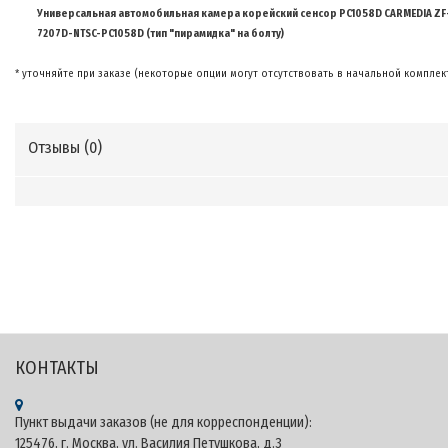
Универсальная а
втомобильная камера
корейский
сенсор PC1058D CARMEDIA ZF
7207D-NTSC-PC1058D
(
тип "пирамидка" на болту)
*
уточняйте при заказе (некоторые опции могут отсутствовать в начальной комплек
Отзывы (
0
)
Теги: CARMEDIA.RU - KUBERG Онлайн-оплата - Официальный сайт продукции CARMEDIA на
территории России - Штатные головные устройства и автомобильные камеры CARMEDIA 
Kuberg Android, купить Kuberg​, характеристики Kuberg​, головные устройства Kuberg​,
мультимедийные центры android Kuberg, Kuberg.pro, Kuberg.shop, Kuberg.su
КОНТАКТЫ
Пункт выдачи заказов (не для корреспонденции):
125476, г. Москва, ул. Василия Петушкова, д.3