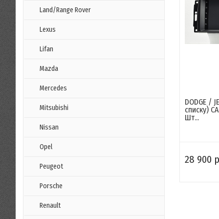
Land/Range Rover
Lexus
Lifan
Mazda
Mercedes
DODGE / J
Mitsubishi
списку) C
Шт...
Nissan
Opel
28 900 р
Peugeot
Porsche
Renault