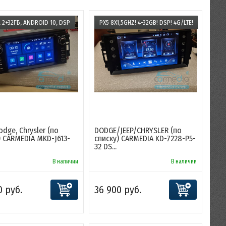
, 2+32ГБ, ANDROID 10, DSP
PX5 8X1,5GHZ! 4-32GB! DSP! 4G/LTE!
odge, Chrysler (по
DODGE/JEEP/CHRYSLER (по
) CARMEDIA MKD-J613-
списку) CARMEDIA KD-7228-P5-
32 DS...
В наличии
В наличии
0 руб.
36 900 руб.