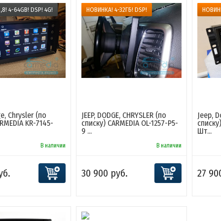
,8! 4-64GB! DSP! 4G!
НОВИНКА! 4-32ГБ! DSP!
НОВИН
e, Chrysler (по
JEEP, DODGE, CHRYSLER (по
Jeep, D
ARMEDIA KR-7145-
списку) CARMEDIA OL-1257-P5-
списку
9 ...
Шт...
В наличии
В наличии
уб.
30 900 руб.
27 90