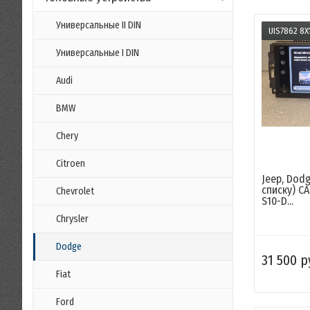
Универсальные II DIN
UIS7862 8X1
Универсальные I DIN
Audi
BMW
Chery
Citroen
Jeep, Dodg
списку) C
Chevrolet
S10-D...
Chrysler
Dodge
31 500 р
Fiat
Ford