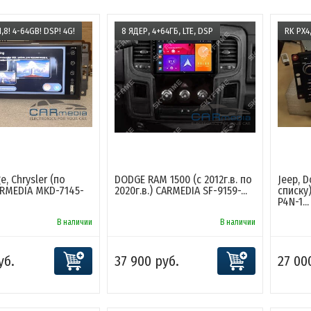
,8! 4-64GB! DSP! 4G!
8 ЯДЕР, 4+64ГБ, LTE, DSP
RK PX4
e, Chrysler (по
DODGE RAM 1500 (с 2012г.в. по
Jeep, D
ARMEDIA MKD-7145-
2020г.в.) CARMEDIA SF-9159-...
списку
P4N-1...
В наличии
В наличии
уб.
37 900 руб.
27 00