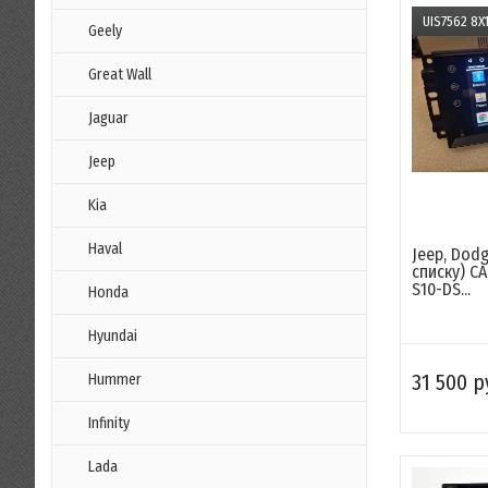
UIS7562 8X1
Geely
Great Wall
Jaguar
Jeep
Kia
Haval
Jeep, Dodg
списку) C
S10-DS...
Honda
Hyundai
31 500 р
Hummer
Infinity
Lada