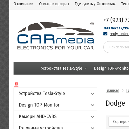
О компании
Оплата и возврат
Где купить / Оптовикам
Тех
+7 (923) 7
MAX мессендже
reply-orde
Устройства Tesla-Style
Design TOP-Monito
Главная
Г
Устройства Tesla-Style
Dodge
Design TOP-Monitor
Камеры AHD-CVBS
Сортиров
Головные устройства