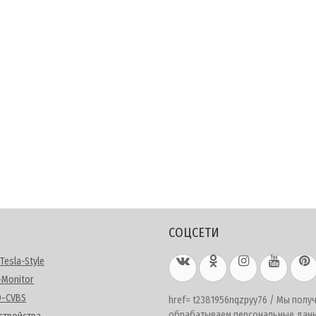
СОЦСЕТИ
Tesla-Style
-Monitor
D-CVBS
href= t2381956nqzpyy76 / Мы полу
обрабатываем персональные дан