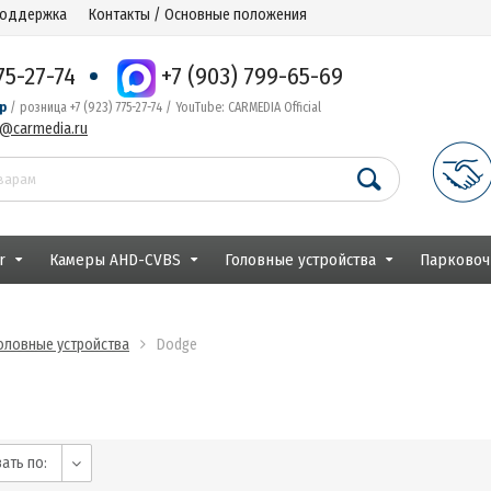
поддержка
Контакты / Основные положения
75-27-74
+7 (903) 799-65-69
р
/ розница +7 (923) 775-27-74 / YouTube: CARMEDIA Official
r@carmedia.ru
r
Камеры AHD-CVBS
Головные устройства
Парковоч
оловные устройства
Dodge
ать по: