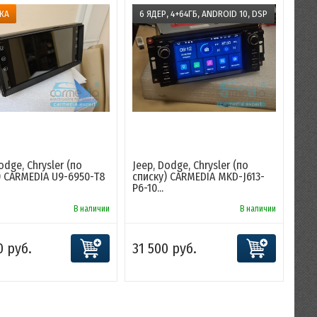
КА
6 ЯДЕР, 4+64ГБ, ANDROID 10, DSP
odge, Chrysler (по
Jeep, Dodge, Chrysler (по
) CARMEDIA U9-6950-T8
списку) CARMEDIA MKD-J613-
P6-10...
В наличии
В наличии
0 руб.
31 500 руб.