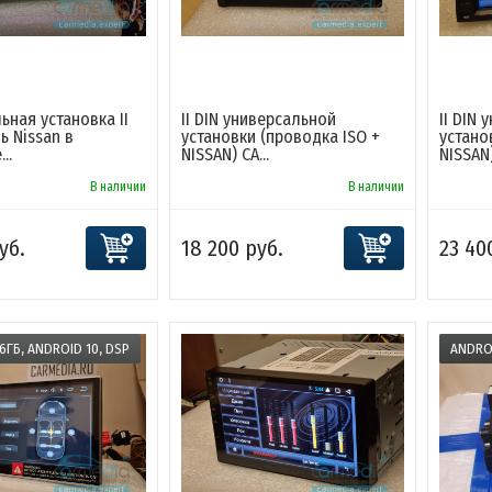
ьная установка II
II DIN универсальной
II DIN
ь Nissan в
установки (проводка ISO +
устано
..
NISSAN) CA...
NISSAN)
В наличии
В наличии
уб.
18 200 руб.
23 40
16ГБ, ANDROID 10, DSP
ANDROI