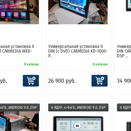
ьная установка II
Универсальная установка II
Универ
D) CARMEDIA MKD-
DIN (c DVD) CARMEDIA KD-1000-
DIN CA
P...
DSP ...
В наличии
В наличии
уб.
26 900 руб.
34 90
64ГБ, ANDROID 9.0, DSP
6 ЯДЕР, 4+64ГБ, ANDROID 9.0, DSP
6 ЯДЕР