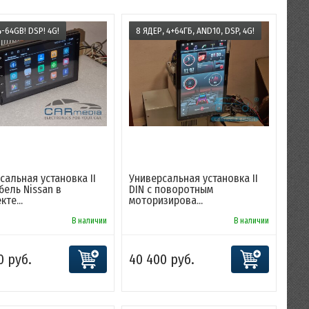
4-64GB! DSP! 4G!
8 ЯДЕР, 4+64ГБ, AND10, DSP, 4G!
сальная установка II
Универсальная установка II
бель Nissan в
DIN с поворотным
те...
моторизирова...
В наличии
В наличии
0 руб.
40 400 руб.