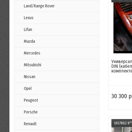
Land/Range Rover
Lexus
Lifan
Mazda
Mercedes
Универсал
Mitsubishi
DIN (кабел
комплекте.
Nissan
Opel
30 300 р
Peugeot
Porsche
UIS7862 8*1
Renault