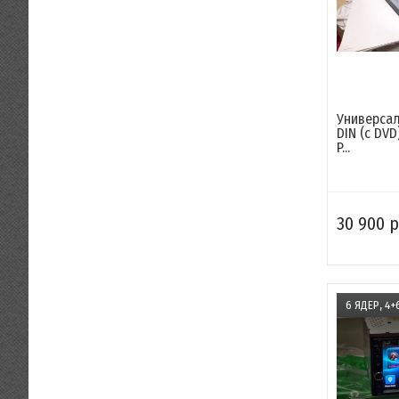
Универсал
DIN (с DVD
P...
30 900 р
6 ЯДЕР, 4+