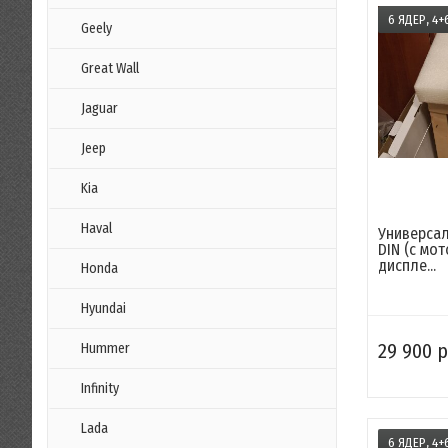
6 ЯДЕР, 4+
Geely
Great Wall
Jaguar
Jeep
Kia
Haval
Универсал
DIN (с мо
диспле...
Honda
Hyundai
29 900 р
Hummer
Infinity
Lada
6 ЯДЕР, 4+