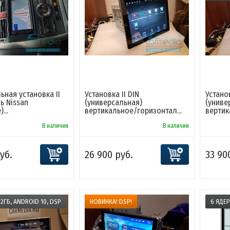
ьная установка II
Установка II DIN
Установ
ь Nissan
(универсальная)
(униве
...
вертикальное/горизонтал...
вертик
В наличии
В наличии
уб.
26 900 руб.
33 90
32ГБ, ANDROID 10, DSP
НОВИНКА! DSP!
6 ЯДЕР