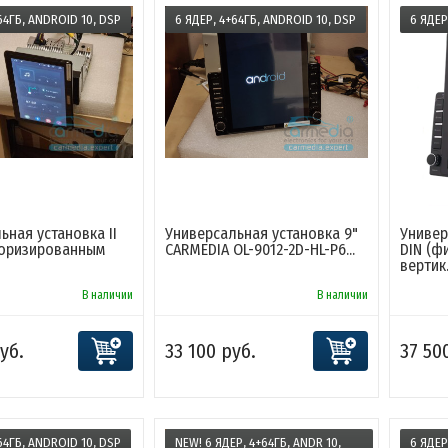
64ГБ, ANDROID 10, DSP
6 ЯДЕР, 4+64ГБ, ANDROID 10, DSP
6 ЯДЕР
ьная установка II
Универсальная установка 9"
Универ
торизированным
CARMEDIA OL-9012-2D-HL-P6...
DIN (ф
вертик.
В наличии
В наличии
уб.
33 100 руб.
37 50
64ГБ, ANDROID 10, DSP
NEW! 6 ЯДЕР, 4+64ГБ, ANDR 10,
6 ЯДЕР