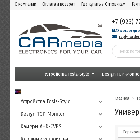
О компании
Оплата и возврат
Где купить / Оптовикам
Тех
+7 (923) 7
MAX мессендже
reply-orde
Устройства Tesla-Style
Design TOP-Monito
Главная
Г
Устройства Tesla-Style
Универ
Design TOP-Monitor
Камеры AHD-CVBS
Сортиров
Головные устройства