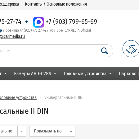
поддержка
Контакты / Основные положения
75-27-74
+7 (903) 799-65-69
р
/ розница +7 (923) 775-27-74 / YouTube: CARMEDIA Official
r@carmedia.ru
r
Камеры AHD-CVBS
Головные устройства
Парковоч
оловные устройства
Универсальные II DIN
сальные II DIN
ать по:
Показывать по: