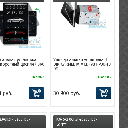
сальная установка II
Универсальная установка II
оворотный дисплей 360
DIN CARMEDIA MKD-981-P30-10
DS...
В наличии
В наличии
0 руб.
30 900 руб.
2,0GHZ! 4-32GB! DSP!
PX6 6X2,0GHZ! 4-32GB! DSP!
!
4G/LTE!