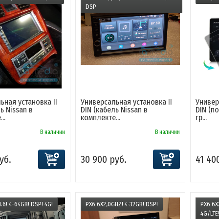
DSP
ьная установка II
Универсальная установка II
Универ
ь Nissan в
DIN (кабель Nissan в
DIN (п
..
комплекте...
гр...
В наличии
В наличии
уб.
30 900 руб.
41 40
.6! 4-64GB! DSP! 4G!
PX6 6X2,0GHZ! 4-32GB! DSP!
PX6 6X
4G/LTE