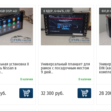
8GB! DSP! 4G!
8 ЯДЕР, 6+64ГБ, LTE!
8Х1,8! 
ьная установка II
Универсальный планшет для
Универ
ь Nissan в
рамок с посадочным местом
DIN (ка
..
9 дюй...
комплек
В наличии
В наличии
уб.
32 300 руб.
28 20