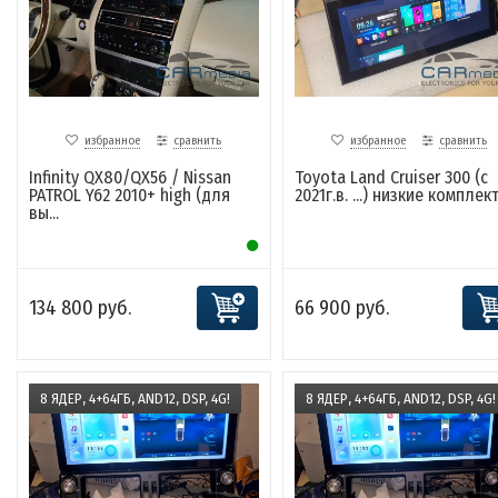
избранное
сравнить
избранное
сравнить
Infinity QX80/QX56 / Nissan
Toyota Land Cruiser 300 (с
PATROL Y62 2010+ high (для
2021г.в. ...) низкие комплект.
вы...
134 800 руб.
66 900 руб.
8 ЯДЕР, 4+64ГБ, AND12, DSP, 4G!
8 ЯДЕР, 4+64ГБ, AND12, DSP, 4G!