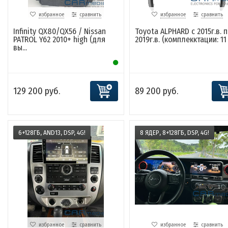
избранное
сравнить
избранное
сравнить
Infinity QX80/QX56 / Nissan
Toyota ALPHARD с 2015г.в. 
PATROL Y62 2010+ high (для
2019г.в. (комплекктации: 11 .
вы...
129 200 руб.
89 200 руб.
6+128ГБ, AND13, DSP, 4G!
8 ЯДЕР, 8+128ГБ, DSP, 4G!
избранное
сравнить
избранное
сравнить