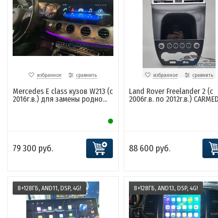
избранное
сравнить
избранное
сравнить
Mercedes E class кузов W213 (с
Land Rover Freelander 2 (с
2016г.в.) для замены родно...
2006г.в. по 2012г.в.) CARMEDI
79 300 руб.
88 600 руб.
8+128ГБ, AND11, DSP, 4G!
8+128ГБ, AND13, DSP, 4G!