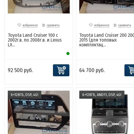
избранное
сравнить
избранное
сравнить
Toyota Land Cruiser 100 с
Toyota Land Cruiser 200 20
2002г.в. по 2008г.в. и Lexus
2015 (для топовых
LX...
комплектац...
92 500 руб.
64 700 руб.
6+128ГБ, DSP, 4G!
6+128ГБ, AND11, DSP, 4G!