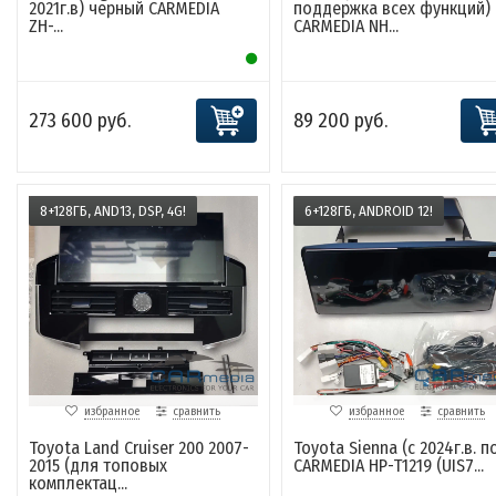
2021г.в) черный CARMEDIA
поддержка всех функций)
ZH-...
CARMEDIA NH...
273 600 руб.
89 200 руб.
8+128ГБ, AND13, DSP, 4G!
6+128ГБ, ANDROID 12!
избранное
сравнить
избранное
сравнить
Toyota Land Cruiser 200 2007-
Toyota Sienna (c 2024г.в. по 
2015 (для топовых
CARMEDIA HP-T1219 (UIS7...
комплектац...