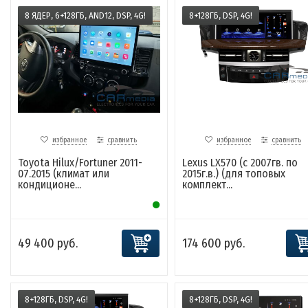
8 ЯДЕР, 6+128ГБ, AND12, DSP, 4G!
8+128ГБ, DSP, 4G!
избранное
сравнить
избранное
сравнить
Toyota Hilux/Fortuner 2011-
Lexus LX570 (с 2007гв. по
07.2015 (климат или
2015г.в.) (для топовых
кондиционе...
комплект...
49 400 руб.
174 600 руб.
8+128ГБ, DSP, 4G!
8+128ГБ, DSP, 4G!