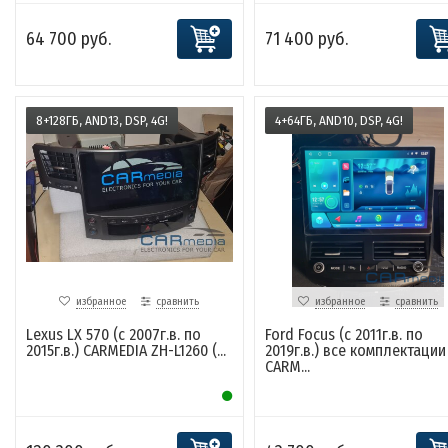
64 700 руб.
71 400 руб.
8+128ГБ, AND13, DSP, 4G!
4+64ГБ, AND10, DSP, 4G!
избранное
сравнить
избранное
сравнить
Lexus LX 570 (с 2007г.в. по
Ford Focus (c 2011г.в. по
2015г.в.) CARMEDIA ZH-L1260 (...
2019г.в.) все комплектации
CARM...