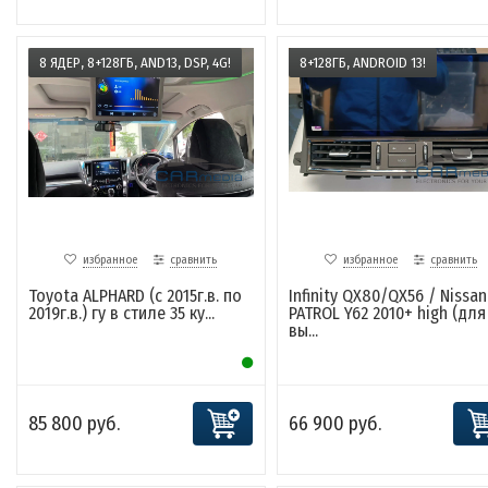
8 ЯДЕР, 8+128ГБ, AND13, DSP, 4G!
8+128ГБ, ANDROID 13!
избранное
сравнить
избранное
сравнить
Toyota ALPHARD (с 2015г.в. по
Infinity QX80/QX56 / Nissan
2019г.в.) гу в стиле 35 ку...
PATROL Y62 2010+ high (для
вы...
85 800 руб.
66 900 руб.