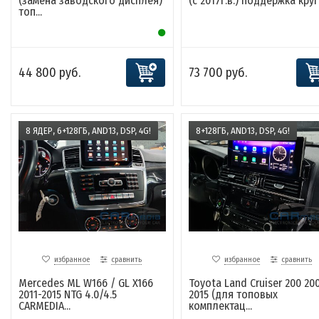
(замена заводского дисплея)
(с 2017г.в.) поддержка круг.
топ...
44 800 руб.
73 700 руб.
8 ЯДЕР, 6+128ГБ, AND13, DSP, 4G!
8+128ГБ, AND13, DSP, 4G!
избранное
сравнить
избранное
сравнить
Mercedes ML W166 / GL X166
Toyota Land Cruiser 200 20
2011-2015 NTG 4.0/4.5
2015 (для топовых
CARMEDIA...
комплектац...