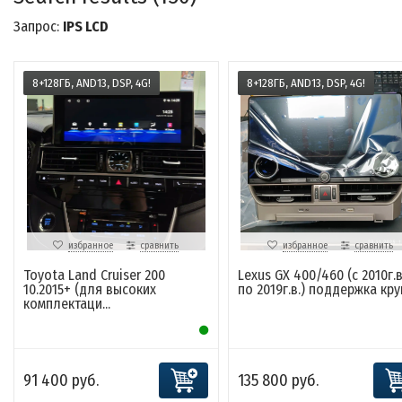
Запрос:
IPS LCD
8+128ГБ, AND13, DSP, 4G!
8+128ГБ, AND13, DSP, 4G!
избранное
сравнить
избранное
сравнить
Toyota Land Cruiser 200
Lexus GX 400/460 (с 2010г.в
10.2015+ (для высоких
по 2019г.в.) поддержка круг
комплектаци...
91 400 руб.
135 800 руб.