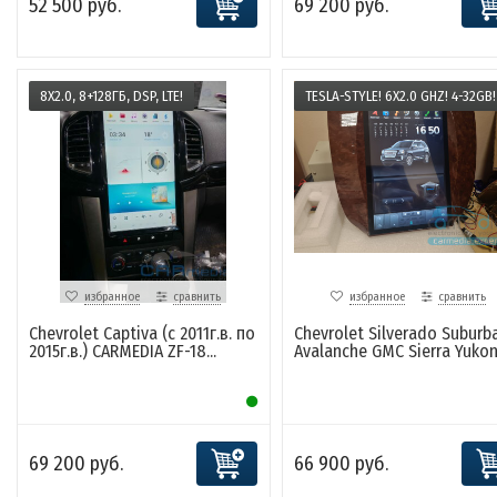
52 500 руб.
69 200 руб.
8X2.0, 8+128ГБ, DSP, LTE!
TESLA-STYLE! 6X2.0 GHZ! 4-32GB!
избранное
сравнить
избранное
сравнить
Chevrolet Captiva (с 2011г.в. по
Chevrolet Silverado Suburb
2015г.в.) CARMEDIA ZF-18...
Avalanche GMC Sierra Yukon, 
69 200 руб.
66 900 руб.