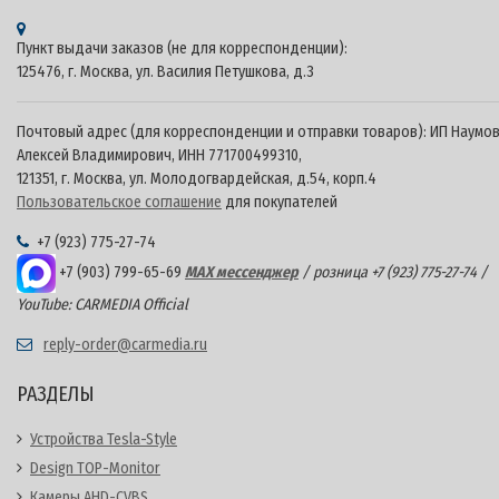
материальные средства. Те, кто хоть раз пробовал использова
это современное устройство, в большинстве случаев решают:
Пункт выдачи заказов (не для корреспонденции):
«Непременно куплю камеру заднего вида
CarMedia!
»
125476, г. Москва, ул. Василия Петушкова, д.3
Камера заднего вида CarMedia
довольно просто устроена. О
при помощи проводов, подсоединяется к монитору или друго
Почтовый адрес (для корреспонденции и отправки товаров): ИП Наумо
Алексей Владимирович, ИНН 771700499310,
устройству, воспроизводящему видео. Также, есть
камера зад
121351, г. Москва, ул. Молодогвардейская, д.54, корп.4
вида CarMedia беспроводная,
изображения из которой при
Пользовательское соглашение
для покупателей
помощи радиосигнала передается на монитор или дисплей. Пр
монтировке Вы не повредите обшивку салона.
Камера заднег
+7 (923) 775-27-74
вида CarMedia беспроводная
чрезвычайно просто
+7 (903) 799-65-69
MAX мессенджер
/ розница +7 (923) 775-27-74 /
устанавливается. Без труда справиться с подключением сможе
YouTube: CARMEDIA Official
любой автомобилист. Сигнал будет передаваться в салон авто
монитор, расположенный в удобном для водителя месте.
reply-order@carmedia.ru
Единственное различие, которое имеет беспроводная камера 
РАЗДЕЛЫ
отсутствие кабеля, что облегчает процесс монтировки. По
функциональности, внешнему виду и других показателях,
Устройства Tesla-Style
беспроводные и проводные камеры идентичны.
Design TOP-Monitor
Камера заднего вида CarMedia
для автомобилей Suzuki
мож
Камеры AHD-CVBS