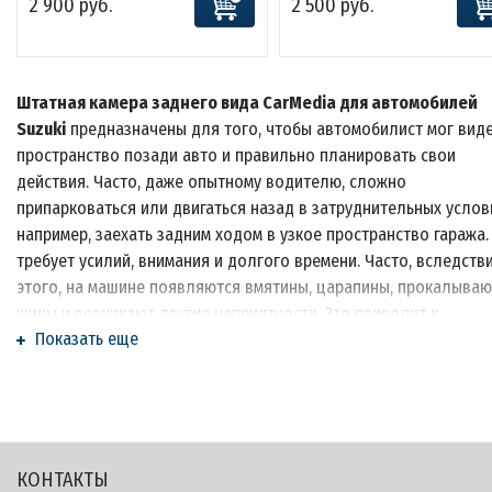
2 900 руб.
2 500 руб.
Штатная к
амера заднего вида CarMedia
для автомобилей
Suzuki
предназначены для того, чтобы автомобилист мог вид
пространство позади авто и правильно планировать свои
действия. Часто, даже опытному водителю, сложно
припарковаться или двигаться назад в затруднительных услов
например, заехать задним ходом в узкое пространство гаража.
требует усилий, внимания и долгого времени. Часто, вследств
этого, на машине появляются вмятины, царапины, прокалываю
шины и возникают другие неприятности. Это приводит к
Показать еще
финансовому ущербу, дополнительным переживаниям и
потраченному времени. Водителям с небольшим стажем
парковаться еще сложнее, они водят машину с большей
осторожностью и не имеют опыта парковки. Парктроник или к
заднего вида
CarMedia
становится для них особенно полезн
устройством. Камера облегчает жизнь водителям и экономит и
КОНТАКТЫ