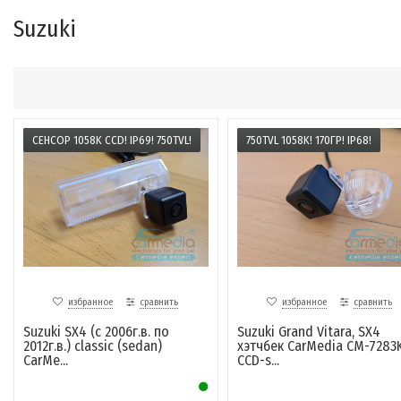
Suzuki
СЕНСОР 1058K CCD! IP69! 750TVL!
750TVL 1058K! 170ГР! IP68!
избранное
сравнить
избранное
сравнить
Suzuki SX4 (с 2006г.в. по
Suzuki Grand Vitara, SX4
2012г.в.) classic (sedan)
хэтчбек CarMedia CM-7283
CarMe...
CCD-s...