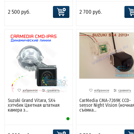
2 500 руб.
2 700 руб.
избранное
сравнить
избранное
сравнить
Suzuki Grand Vitara, SX4
CarMedia CMA-7269K CCD-
хэтчбек Цветная штатная
sensor Night Vision (ночна
камера з...
съёмка...