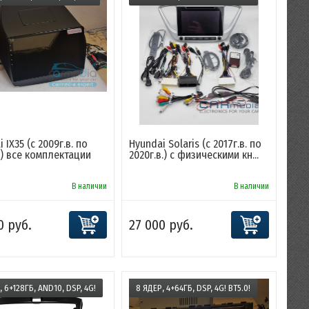
 IX35 (с 2009г.в. по
Hyundai Solaris (c 2017г.в. по
в.) все комплектации
2020г.в.) с физическими кн...
В наличии
В наличии
0 руб.
27 000 руб.
, 6+128ГБ, AND10, DSP, 4G!
8 ЯДЕР, 4+64ГБ, DSP, 4G! BT5.0!