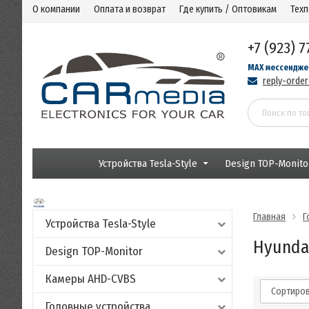
О компании
Оплата и возврат
Где купить / Оптовикам
Тех
+7 (923) 7
MAX мессендже
reply-orde
Устройства Tesla-Style
Design TOP-Monito
Главная
Г
Устройства Tesla-Style
Hyunda
Design TOP-Monitor
Камеры AHD-CVBS
Сортиров
Головные устройства