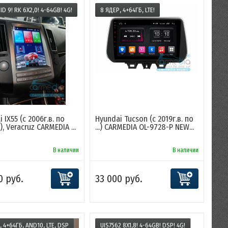
D 9! RK 6X2,0! 4-64GB! 4G!
8 ЯДЕР, 4+64ГБ, LTE!
 IX55 (с 2006г.в. по
Hyundai Tucson (с 2019г.в. по
.), Veracruz CARMEDIA ...
...) CARMEDIA OL-9728-P NEW...
В наличии
В наличии
0 руб.
33 000 руб.
, 4+64ГБ, AND10, LTE, DSP
UIS7562 8X1,8! 4-64GB! DSP! 4G!