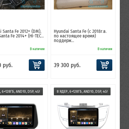
 Santa Fe 2012+ (DM),
Hyundai Santa Fe (с 2018г.в.
anta Fe 2014+ (HI-TEC...
по настоящее время)
поддерж...
В наличии
В наличии
0 руб.
39 300 руб.
, 6+128ГБ, AND10, DSP, 4G!
8 ЯДЕР, 6+128ГБ, AND10, DSP, 4G!