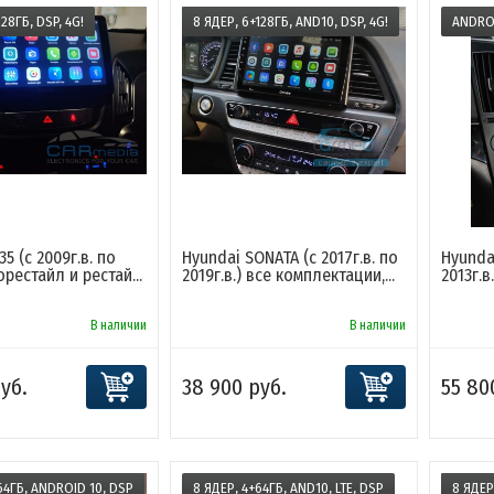
28ГБ, DSP, 4G!
8 ЯДЕР, 6+128ГБ, AND10, DSP, 4G!
ANDROI
35 (с 2009г.в. по
Hyundai SONATA (с 2017г.в. по
Hyundai
дорестайл и рестай...
2019г.в.) все комплектации,...
2013г.в
В наличии
В наличии
уб.
38 900 руб.
55 80
64ГБ, ANDROID 10, DSP
8 ЯДЕР, 4+64ГБ, AND10, LTE, DSP
8 ЯДЕР