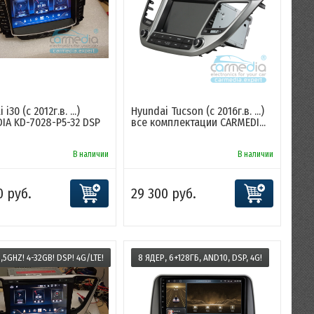
i30 (с 2012г.в. ...)
Hyundai Tucson (с 2016г.в. ...)
IA KD-7028-P5-32 DSP
все комплектации CARMEDI...
В наличии
В наличии
0 руб.
29 300 руб.
1,5GHZ! 4-32GB! DSP! 4G/LTE!
8 ЯДЕР, 6+128ГБ, AND10, DSP, 4G!