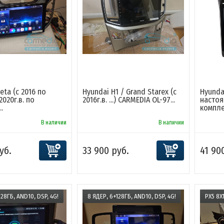
eta (с 2016 по
Hyundai H1 / Grand Starex (с
Hyundai
 2020г.в. по
2016г.в. ...) CARMEDIA OL-97...
настоя
.
компле.
В наличии
В наличии
уб.
33 900 руб.
41 90
128ГБ, AND10, DSP, 4G!
8 ЯДЕР, 6+128ГБ, AND10, DSP, 4G!
PX5 8X