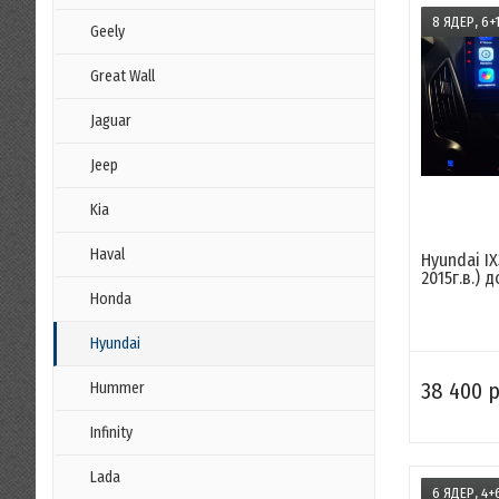
8 ЯДЕР, 6+1
Geely
Great Wall
Jaguar
Jeep
Kia
Haval
Hyundai IX
2015г.в.) 
Honda
Hyundai
38 400 р
Hummer
Infinity
Lada
6 ЯДЕР, 4+