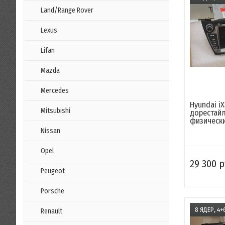
Land/Range Rover
Lexus
Lifan
Mazda
Mercedes
Hyundai iX
Mitsubishi
дорестайл
физически
Nissan
Opel
29 300 р
Peugeot
Porsche
8 ЯДЕР, 4+
Renault