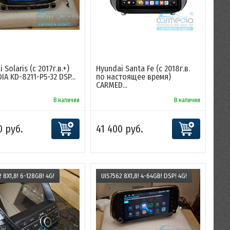
 Solaris (с 2017г.в.+)
Hyundai Santa Fe (с 2018г.в.
A KD-8211-P5-32 DSP...
по настоящее время)
CARMED...
В наличии
В наличии
0 руб.
41 400 руб.
 8X1,8! 6-128GB! 4G!
UIS7562 8X1,8! 4-64GB! DSP! 4G!