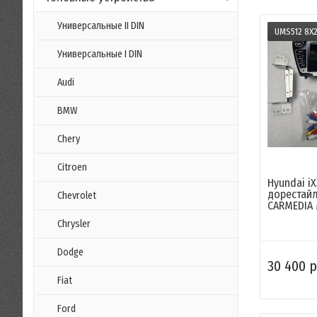
Универсальные II DIN
UMS512 8X2
Универсальные I DIN
Audi
BMW
Chery
Citroen
Hyundai iX
дорестайл
Chevrolet
CARMEDIA M
Chrysler
Dodge
30 400 р
Fiat
Ford