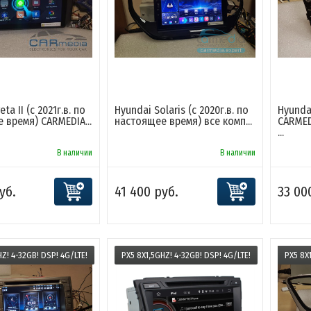
ta II (с 2021г.в. по
Hyundai Solaris (с 2020г.в. по
Hyundai 
 время) CARMEDIA...
настоящее время) все комп...
CARMED
...
В наличии
В наличии
уб.
41 400 руб.
33 00
HZ! 4-32GB! DSP! 4G/LTE!
PX5 8X1,5GHZ! 4-32GB! DSP! 4G/LTE!
PX5 8X