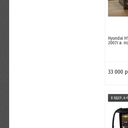
Hyundai H1
2007г.в. по
33 000 р
8 ЯДЕР, 6+