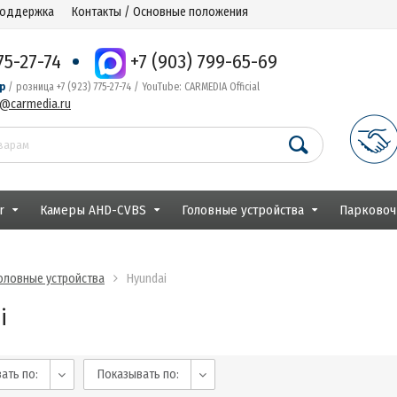
поддержка
Контакты / Основные положения
75-27-74
+7 (903) 799-65-69
р
/ розница +7 (923) 775-27-74 / YouTube: CARMEDIA Official
r@carmedia.ru
r
Камеры AHD-CVBS
Головные устройства
Парковоч
оловные устройства
Hyundai
i
ать по:
Показывать по: