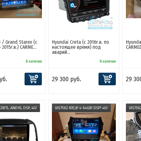
 / Grand Starex (с
Hyundai Creta (с 2016г.в. по
Hyundai
 2015г.в.) CARME...
настоящее время) под
CARMEDI
аварий...
В наличии
В наличии
уб.
29 300 руб.
29 30
128ГБ, AND10, DSP, 4G!
UIS7562 8X1,8! 4-64GB! DSP! 4G!
UIS7562