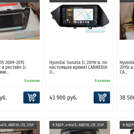
35 2009-2015
Hyundai Sonata (с 2019г.в. по
Hyundai
 и рестайл (с
настоящее время) CARMEDIA
2015г.
ми...
O...
CA...
В наличии
В наличии
уб.
43 900 руб.
38 50
64ГБ, AND10, LTE, DSP
8 ЯДЕР, 4+64ГБ, AND10, LTE, DSP
8 ЯДЕР