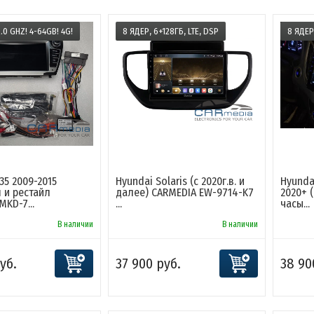
.0 GHZ! 4-64GB! 4G!
8 ЯДЕР, 6+128ГБ, LTE, DSP
8 ЯДЕР!
35 2009-2015
Hyundai Solaris (с 2020г.в. и
Hyundai
 и рестайл
далее) CARMEDIA EW-9714-K7
2020+ 
KD-7...
...
часы...
В наличии
В наличии
уб.
37 900 руб.
38 90