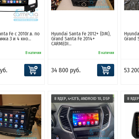
nta Fe с 2010г.в. по
Hyundai Santa Fe 2012+ (DM),
Hyundai
амка 3 и 4 кно...
Grand Santa Fe 2014+
Grand S
CARMEDI...
В наличии
В наличии
уб.
34 800 руб.
53 20
8 ЯДЕР, 4+32ГБ, ANDROID 10, DSP
8 ЯДЕР