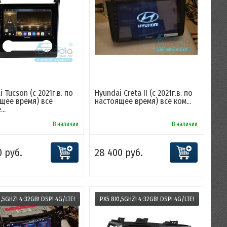
 Tucson (с 2021г.в. по
Hyundai Creta II (с 2021г.в. по
щее время) все
настоящее время) все ком...
..
В наличии
В наличии
0 руб.
28 400 руб.
1,5GHZ! 4-32GB! DSP! 4G/LTE!
PX5 8X1,5GHZ! 4-32GB! DSP! 4G/LTE!