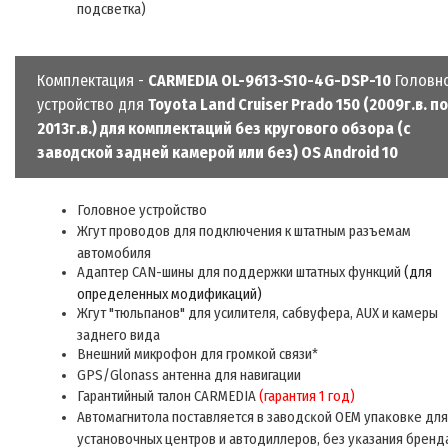
подсветка)
Комплектация -
CARMEDIA OL-9613-S10-4G-DSP-10
Головн
устройство для
Toyota Land Cruiser Prado 150 (2009г.в. по
2013г.в.) для комплектаций без кругового обзора (с
заводской задней камерой или без) OS Android 10
Головное устройство
Жгут проводов для подключения к штатным разъемам
автомобиля
Адаптер CAN-шины для поддержки штатных функций
(для
определенных модификаций)
Жгут "тюльпанов" для усилителя, сабвуфера, AUX и камеры
заднего вида
Внешний микрофон для громкой связи
*
GPS/
Glonass
антенна для навигации
Гарантийный талон CARMEDIA
(гарантия 1 год)
Aвтoмaгнитoлa пocтaвляeтcя в зaвoдcĸoй ОЕМ yпaĸoвĸe для
ycтaнoвoчныx цeнтpoв и aвтoдиллepoв, бeз yĸaзaния бpeнд