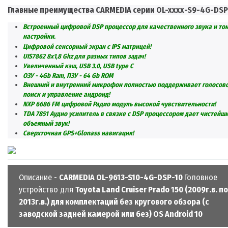
Главные преимущества
CARMEDIA
серии
OL-xxx
x
-S9-4G-DSP
Встроенный цифровой DSP процессор для качественного звука и то
настройки.
Цифровой сенсорный экран с IPS матрицей!
UIS7862 8x1,8 Ghz для разных типов задач!
Увеличенный кэш, USB 3.0, USB type C
ОЗУ - 4Gb Ram, ПЗУ - 64 Gb ROM
Внешний и внутренний микрофон полностью поддерживает голосов
поиск и управление андроид!
NXP 6686 FM цифровой Радио модуль высокой чувствительности!
TDA 785
1
Аудио усилитель в связке с DSP процессором дает чистейш
объемный звук!
Сверхточная GPS+Glonass навигация!
Описание -
CARMEDIA OL-9613-S10-4G-DSP-10
Головное
устройство для
Toyota Land Cruiser Prado 150 (2009г.в. по
2013г.в.) для комплектаций без кругового обзора (с
заводской задней камерой или без) OS Android 10