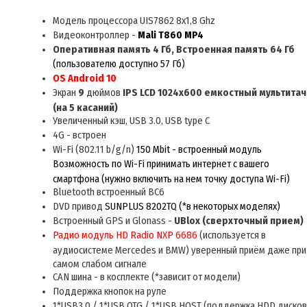
Модель процессора UIS7862 8x1,8 Ghz
Видеоконтроллер -
Mali T860 MP4
Оперативная память
4 Гб, Встроенная память 64 Гб
(пользователю доступно 57 Гб)
OS
Android 10
Экран
9
дюймов
IPS LCD 1024x600 емкост
н
ый мульт
итач
(на 5 касаний)
Увеличенный кэш, USB 3.0, USB type C
4
G
-
встроен
Wi-Fi (802.11 b/g/n)
150 Mbit - встроенный модуль
Возможность по Wi-Fi принимать интернет с вашего
смартфона (нужно включить на нем точку доступа Wi-Fi)
Bluetooth встроенный BC6
DVD привод
SUNPLUS 8202TQ (*
в некоторых моделях)
Встроенный GPS и Glonass -
UBlox
(сверхточный прием)
Радио модуль HD Radio NXP 6686
(используется в
аудиосистеме Mercedes и BMW) уверенный приём даже при
самом слабом сигнале
CAN шина
- в косплекте
(
*
зависит от модели)
Поддержка кнопок на руле
1*
USB3.0 / 1*USB OTG / 1*USB HOST (поддержка HDD дисков