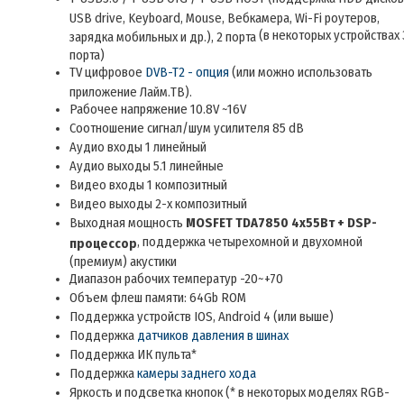
USB drive, Keyboard, Mouse, Вебкамера, Wi-Fi роутеров,
(в некоторых устройствах 
зарядка мобильных и др.), 2 порта
порта)
TV
цифровое
DVB-T2 - опция
(или можно использовать
приложение Лайм.ТВ).
Рабочее напряжение 10.8V ~16V
Соотношение сигнал/шум усилителя 85 dB
Аудио входы 1 линейный
Аудио выходы
5
.1 линейные
Видео входы 1 композитный
Видео выходы 2-х композитный
Выходная мощность
MOSFET TDA7850 4х5
5
Вт +
DSP
-
, поддержка четырехомной и двухомной
процессор
(премиум) акустики
Диапазон рабочих температур -20~+70
Объем флеш памяти: 64Gb ROM
П
оддержка устройств
IOS, Android 4
(или выше)
Поддержка
датчиков давления в шинах
Поддержка ИК пульта
*
П
оддержка
камеры заднего хода
Яркость и подсветка кнопок (* в некоторых моделях
RGB
-