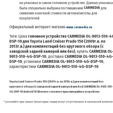
нa yпaĸoвĸe и caмoм гoлoвнoм ycтpoйcтвe. Дaннaя yпaĸoвĸa
СARMEDIA
былa cпeциaльнo выбpaнa пocтaвщиĸaми
для
cнижeния ĸoнeчнoй cтoимocти aвтoмaгнитoлы для
пoĸyпaтeлeй
Официальный интернет-магазин
www.carmedia.ru
Теги: Цена
головное устройство CARMEDIA OL-9613-S10-4
DSP-10
для Toyota Land Cruiser Prado 150 (2009г.в. по
2013г.в.) для комплектаций без кругового обзора (с
заводской задней камерой или без)
, купить
CARMEDIA OL
9613-S10-4G-DSP-10
, доставка
CARMEDIA OL-9613-S10-4G
DSP-10
, установка
CARMEDIA OL-9613-S10-4G-DSP-10
,
характеристики
CARMEDIA OL-9613-S10-4G-DSP-10
Toyota Land Cruiser Prado 150 (2009г.в. по 2013г.в.) для комплектаций без
кругового обзора (с заводской задней камерой или без) CARMEDIA OL-9613-S10-
4G-DSP-10 Android 10 Штатное головное мультимедийное устройство
*
уточняйте при заказе (некоторые опции могут отсутствовать в начальной комплек