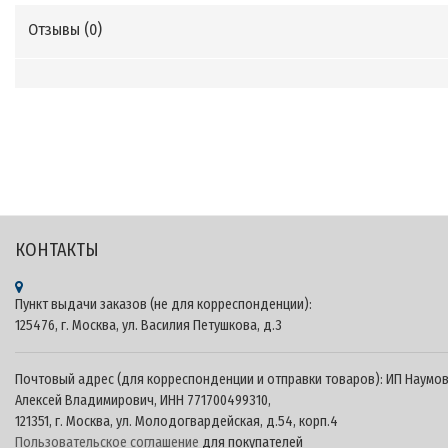
Отзывы (
0
)
Теги: CARMEDIA.RU - KUBERG Онлайн-оплата - Официальный сайт продукции CARMEDIA на
территории России - Штатные головные устройства и автомобильные камеры CARMEDIA 
Kuberg Android, купить Kuberg​, характеристики Kuberg​, головные устройства Kuberg​,
мультимедийные центры android Kuberg, Kuberg.pro, Kuberg.shop, Kuberg.su
КОНТАКТЫ
Пункт выдачи заказов (не для корреспонденции):
125476, г. Москва, ул. Василия Петушкова, д.3
Почтовый адрес (для корреспонденции и отправки товаров): ИП Наумо
Алексей Владимирович, ИНН 771700499310,
121351, г. Москва, ул. Молодогвардейская, д.54, корп.4
Пользовательское соглашение
для покупателей