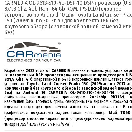
CARMEDIA OL-9613-S10-4G-DSP-10 DSP
-
процессор (UIS
8x1,8 Ghz, 4Gb Ram, 64 Gb ROM, IPS LCD
) Головное
устройство на Android
1
0 для Toyota Land Cruiser Pra
150 (2009г.в. по 2013г.в.) для комплектаций без
кругового обзора (с заводской задней камерой или
без)
Разработка
2022
года от
CARMEDIA
линейка головных устройств
сер
с
о
встроенным DSP процессором
, центральным
процессором
UI
8x1,8 Ghz
,
4
Гб
оперативной и
64
Гб
встроенной памяти! Штатное го
устройство
Toyota Land Cruiser Prado 150 (2009г.в. по 2013г.в.
комплектаций без кругового обзора (с заводской задней камеро
без)
на Android 10 CARMEDIA
OL-9613-S10-4G-DSP-10
с мощн
стабильным
шести-ядерным
процессором
Rockchip RK
3389
, т
навигацией (GPS, Глонасс), ярким сенсорным
IPS
экраном и громкой с
В со
идеально подходит
для замены магнитолы на вашем авто
!
графической подсистемы задействован контроллер
Mali T860
(
процессор способен справляться с декодированием видеоматер
1080p H.265/H.264/VC-1/MPEG/VP8
)
.