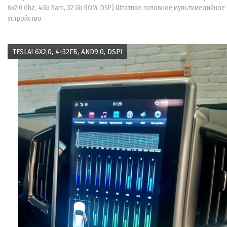
6x2.0 Ghz, 4Gb Ram, 32 Gb ROM, DSP) Штатное головное мультимедийное
устройство
TESLA! 6X2,0, 4+32ГБ, AND9.0, DSP!