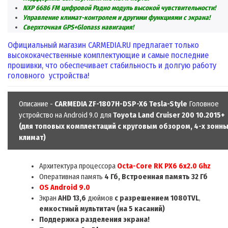
NXP 6686 FM цифровой Радио модуль высокой чувствительности!
Управление климат-контролем и другими функциями с экрана!
Сверхточная GPS+Glonass навигация!
О
фициальный
магазин
CARMEDIA
.
RU
предлагает только
высококачественные комплектующие и самые последние
прошивки, что обеспечивает стабильность и долгую работу
головного устройства!
Описание -
CARMEDIA ZF-1807H-DSP-X6 Tesla-Style
Головное
устройство на Android 9.0 для
Toyota Land Cruiser 200 10.2015+
(для топовых комплектаций с круговым обзором, 4-х зонн
климат)
Архитектура процессора
Octa-Core RK P
X
6
6x2.0 Ghz
Оперативная память
4 Гб, Встроенная память 32 Гб
OS
Android 9.0
Экран
AHD
1
3,6
дюймов
c
разрешением
1080TVL
,
емкост
н
ый мульт
итач (на 5 касаний)
Поддержка разделения экрана!