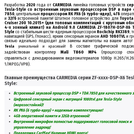
Разработка
2020
года от
CARMEDIA
линейка головных устройств
се
Tesla-Style
с
о
встроенным
звуковым
процес
с
ором
DSP
в паре
7850
, центральным
процессором RK PX6 (6 турбо-яд
ер)
,
4
Гб
операт
и
32Гб
встроенной памяти! Штатное головное устройство
для
Toyota
Cruiser 200 10.2015+ (для топовых комплектаций с круговым обз
4-х зонный климат)
на Android 9.0 CARMEDIA
ZF-1807H-DSP-X6 T
Style
с
о
стабильным
шести-ядерным
процессором
Rockchip RK
3389
, 
навигацией (GPS, Глонасс), ярким сенсорным экраном
AHD 1080TVL
и гр
связью идеально подходит
для замены магнитолы на вашем авто
В составе графической подси
Tesla
уникальный и красивый!
задействован контроллер
Mali T860 MP4
(
процессор спо
справляться с декодированием видеоматериалов 1080p H.265/H.26
1/MPEG/VP8
)
.
Главные преимущества
CARMEDIA
серии
ZF-xxxx-DSP-X6 Tes
Style:
Встроенный
звуковой
процессор DSP + TDA 7850 для качественного з
Цифровой сенсорный экран c матрицей 1080tvl
для
Tesla-Style
(морозостойкий)
!
R
K
PX6 (6 турбо-ядер) + надежные комплектующие!
4
Gb
оперативной памяти и 32
Gb
втроенной!
Внутренний микрофон полностью поддерживает голосовой поиск и
управление андроид!
Подддержка
CarPlay!
Наличие
HDMI
порта!