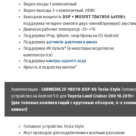
Видео входы 1 композитный
Видео выходы 2-х композитный
,
HDMI
Выходная мощность
DSP + MOSFET TDA7850 4х5
5
Вт
,
поддержка четырех-омной и двух-омной(премиум) акустик
Диапазон рабочих температур -20~+70
П
оддержка IPop, Iphone,
смартфоны на
OS Android
Поддержка
датчиков давления в шинах
Поддержка ИК пульта
*
(в некоторых моделях не
комплектуется)
П
оддержка
камеры заднего хода
Яркость и подсветка кнопок*
Комплектация -
CARMEDIA ZF-1807H-DSP-X6 Tesla-Style
Головн
устройство на Android 9.0 для
Toyota Land Cruiser 200 10.2015+
(для топовых комплектаций с круговым обзором, 4-х зонн
климат)
Головное устройство Tesla Style
Жгут проводов для подключения к штатным разъемам