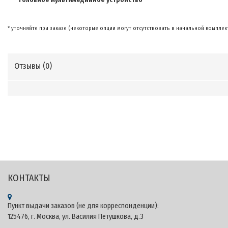
*
уточняйте при заказе (некоторые опции могут отсутствовать в начальной комплек
Отзывы (
0
)
Теги: CARMEDIA.RU - KUBERG Онлайн-оплата - Официальный сайт продукции CARMEDIA на
территории России - Штатные головные устройства и автомобильные камеры CARMEDIA 
Kuberg Android, купить Kuberg​, характеристики Kuberg​, головные устройства Kuberg​,
мультимедийные центры android Kuberg, Kuberg.pro, Kuberg.shop, Kuberg.su
КОНТАКТЫ
Пункт выдачи заказов (не для корреспонденции):
125476, г. Москва, ул. Василия Петушкова, д.3