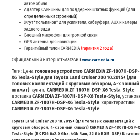
автомобиля
Адаптер CAN-шины для поддержки штатных функций
(для
определенных встроенный)
Жгут "тюльпанов" для усилителя, сабвуфера, AUX и камеры
заднего вида
Внешний микрофон для громкой связи
GPS антенна для навигации
Гарантийный талон CARMEDIA
(гарантия
2
год
а
)
Официальный интернет-магазин
www.carmedia.ru
Теги: Цена
головное устройство CARMEDIA ZF-1807H-DSP-
X6 Tesla-Style
для Toyota Land Cruiser 200 10.2015+ (для
топовых комплектаций с круговым обзором, 4-х зонный
климат)
, купить
CARMEDIA ZF-1807H-DSP-X6 Tesla-Style
,
доставка
CARMEDIA ZF-1807H-DSP-X6 Tesla-Style
, установ
CARMEDIA ZF-1807H-DSP-X6 Tesla-Style
,
характеристики
CARMEDIA ZF-1807H-DSP-X6 Tesla-Style
Toyota Land Cruiser 200 10.2015+ (для топовых комплектаций с
круговым обзором, 4-х зонный климат) CARMEDIA ZF-1807H-DSP-
Tesla-Style
(RK PX6 6x2.0 Ghz, 4Gb Ram, 32 Gb ROM, DSP)
Штатное
головное мультимедийное устройство