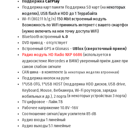
Поддержка
CarPlay
Поддержка карт памяти Поддержка SD карт (на
некоторых
моделях), USB flash и HDD до 1 Террабайта
Wi-Fi (802.11 b/g/n)
150 Mbit встроенный модуль
Возможность по WiFi принимать интернет с вашего смартфо
(нужно включить на нем точку доступа WiFi)
Bluetooth встроенный
4.0
DVD привод
- отсутствует
Встроенный GPS и Glonass -
UBlox
(сверхточный прием)
Радио модуль HD Radio NXP 6686
(используется в
аудиосистеме Mercedes и BMW) уверенный приём даже при
самом слабом сигнале
CAN шина
- в комплекте
(
в некоторых моделях втроенная)
Поддержка кнопок на руле
1*USB OTG, 1*USB HOST (поддержка HDD дисков, USB drive,
Keyboard, Mouse, Вебкамера, Wi-Fi роутеров, зарядка
(в некоторых устройствах 3 порта)
мобильных и др.), 2 порта
TV
цифровое - Лайм.ТВ
Рабочее напряжение 10.8V ~16V
Соотношение сигнал/шум усилителя 85 dB
Аудио входы 1 линейный
Аудио выходы
5
.1 линейные