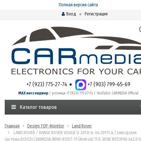
Полная версия сайта
Вход
Регистрация
+7 (923) 775-27-74
+7 (903) 799-65-69
MAX мессенджер
/ розница +7 (923) 775-27-74 / YouTube: CARMEDIA Official
Каталог товаров
Главная
Design TOP-Monitor
Land Rover
LAND ROVER / RANGE ROVER VOGUE (с 2013г.в. по 2017г.в.) заводская
система BOSCH CARMEDIA MRW-R1207-11 (Android 11.0, MSM 8953PX6 6x2.0 G