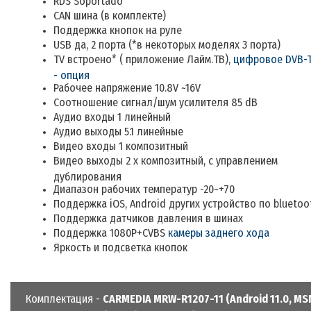
RDS
Soportado
CAN шина (в комплекте)
Поддержка кнопок на руле
USB да, 2 порта
(*в некоторых моделях 3 порта)
TV встроено
*
(
приложение Лайм.ТВ)
,
цифровое DVB-
- опция
Рабочее напряжение 10.8V ~16V
Соотношение сигнал/шум усилителя 85 dB
Аудио входы 1 линейный
Аудио выходы
5
.1 линейные
Видео входы 1 композитный
Видео выходы 2 х композитный, с управлением
дублирования
Диапазон рабочих температур -20~+70
П
оддержка iOS, Android
других устройство по
bluetoo
Поддержка датчиков давления в шинах
П
оддержка 1080P+CVBS
камеры заднего хода
Яркость и подсветка кнопок
Комплектация -
CARMEDIA MRW-R1207-11 (Android 11.0, M