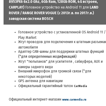
8953PX6 6x2.0 Ghz, 6Gb Ram, 128Gb ROM, 4G встроен,
CARPLAY)
Головное устройство на Android 11 для
LAND
ROVER / RANGE ROVER VOGUE (с 2013г.в. по 2017г.в.)
заводская система BOSCH
Головное устройство
с
установленной
OS Android 11
/
Play Market
Жгут проводов для подключения к штатным разъема
автомобиля
Адаптер CAN-шины для поддержки штатных функций
(*для определенных модификаций)
Жгут "тюльпанов" для усилителя , сабвуфера, AUX и
камеры заднего вида
Внешний микрофон для громкой связи
(*для
некоторых моделей)
GPS антенна для навигации
Официальный г
арантийный талон
CarMedia
Официальный интернет-магазин
www.carmedia.ru