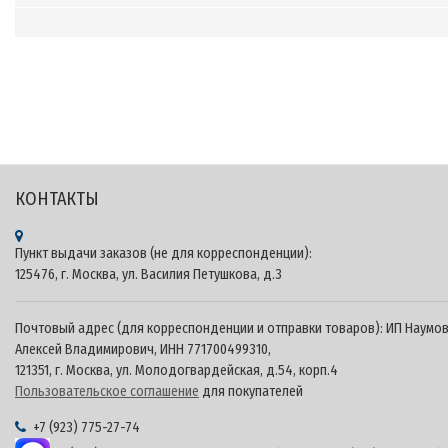
Теги: CARMEDIA.RU - KUBERG Онлайн-оплата - Официальный сайт продукции CARMEDIA на
территории России - Штатные головные устройства и автомобильные камеры CARMEDIA 
Kuberg Android, купить Kuberg​, характеристики Kuberg​, головные устройства Kuberg​,
мультимедийные центры android Kuberg, Kuberg.pro, Kuberg.shop, Kuberg.su
КОНТАКТЫ
Пункт выдачи заказов (не для корреспонденции):
125476, г. Москва, ул. Василия Петушкова, д.3
Почтовый адрес (для корреспонденции и отправки товаров): ИП Наумо
Алексей Владимирович, ИНН 771700499310,
121351, г. Москва, ул. Молодогвардейская, д.54, корп.4
Пользовательское соглашение
для покупателей
+7 (923) 775-27-74