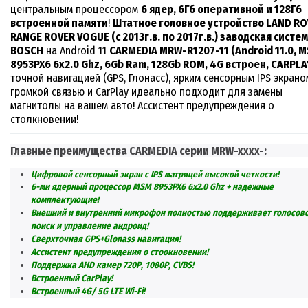
центральным процессором
6 ядер
,
6Гб оперативной и 128Гб
встрое
нной памяти
!
Штатное головное устройство LAND RO
RANGE ROVER VOGUE (с 2013г.в. по 2017г.в.) заводская систе
BOSCH
на Android 11
CARMEDIA MRW-R1207-11 (Android 11.0, 
8953PX6 6x2.0 Ghz, 6Gb Ram, 128Gb ROM, 4G встроен, CARPLA
точной навигацией (GPS, Глонасс), ярким сенсорным IPS экрано
громкой связью
и
CarPlay
идеально подходит для замены
магнитолы на вашем авто!
Ассистент предупреждения о
столкновении!
Главные преимущества
CARMEDIA
серии
MRW-xxxx-
:
Цифровой сенсорный экран с IPS матрицей
высокой четкости
!
6
-ми ядерный процессор MSM 8953PX6 6x2.0 Ghz + надежные
комплектующие!
Внешний и внутренний микрофон полностью поддерживает голосов
поиск и управление андроид!
Сверхточная GPS+Glonass навигация!
Ассистент предупреждения о стоокновении!
Поддержка
AHD
камер 720
P
,
1080
P
,
C
VBS!
Встроенный
CarPlay!
Встроенный 4
G/ 5G LTE Wi-Fi!