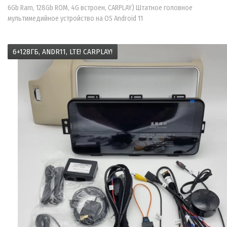
6Gb Ram, 128Gb ROM, 4G встроен, CARPLAY) Штатное головное
мультимедийное устройство на OS Android 11
6+128ГБ, ANDR11, LTE! CARPLAY!