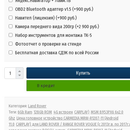
Яндекс.Навигатор + Лайм.ТВ
OBD2 Bluetooth адаптер v1.5 (+
900 руб.
)
Навител (лицензия) (+
900 руб.
)
Камера переднего вида 200гр (+
2 900 руб.
)
Набор инструментов для монтажа TK-5
Фотоотчет о проверке на стенде
Бесплатная доставка СДЭК по всей России
Купить
В кредит
Категория:
Land Rover
Теги:
6Gb Ram
128Gb ROM
4G встроен
CARPLAY)
MSM 8953PX6 6x2.0
Ghz
Цена головное устройство CARMEDIA MRW-R1207-11 (Android
11.0
CARPLAY) для LAND ROVER / RANGE ROVER VOGUE (с 2013г.в. по 2017г.