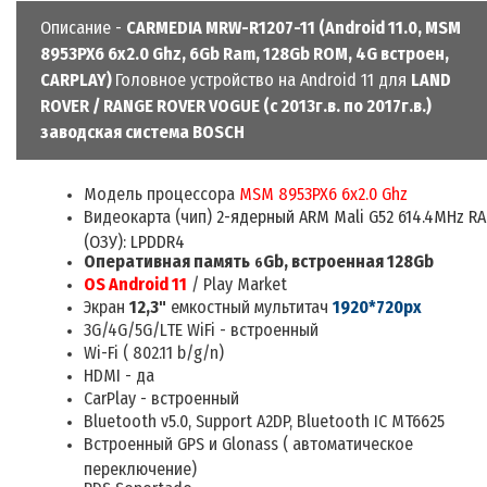
Описание -
CARMEDIA MRW-R1207-11 (Android 11.0, MSM
8953PX6 6x2.0 Ghz, 6Gb Ram, 128Gb ROM, 4G встроен,
CARPLAY)
Головное устройство на Android 11 для
LAND
ROVER / RANGE ROVER VOGUE (с 2013г.в. по 2017г.в.)
заводская система BOSCH
Модель процессора
MSM 8953PX6 6x2.0 Ghz
Видеокарта (чип)
2-ядерный ARM Mali G52 614.4MHz R
(ОЗУ): LPDDR4
Оперативная память
Gb, встроенная 128Gb
6
OS Android 11
/ Play Market
Экран
12,3"
емкостный мультитач
1920*720
px
3G/4G
/
5G/
LTE
WiFi
- встроенный
Wi-Fi ( 802.11 b/g/n)
HDMI -
да
CarPlay -
встроенный
Bluetooth v5.0, Support A2DP, Bluetooth IC MT6625
Встроенный GPS и Glonass (
автоматическое
переключение)