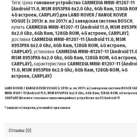
Теги: Цена
головное устройство
CARMEDIA MRW-R1207-11
(Android 11.0, MSM 8953PX6 6x2.0 Ghz, 6Gb Ram, 128Gb RO
4G встроен, CARPLAY)
для
LAND
ROVER / RANGE ROVER
VOGUE (с 2013г.в. по 2017г.в.) заводская система BOSCH
,
купить
CARMEDIA MRW-R1207-11 (Android 11.0, MSM 8953PX
6x2.0 Ghz, 6Gb Ram, 128Gb ROM, 4G встроен, CARPLAY)
,
доставка
CARMEDIA MRW-R1207-11 (Android 11.0, MSM
8953PX6 6x2.0 Ghz, 6Gb Ram, 128Gb ROM, 4G встроен,
CARPLAY)
, установка
CARMEDIA MRW-R1207-11 (Android 11.0
MSM 8953PX6 6x2.0 Ghz, 6Gb Ram, 128Gb ROM, 4G встроен
CARPLAY)
,
характеристики
CARMEDIA MRW-R1207-11 (Andro
11.0, MSM 8953PX6 6x2.0 Ghz, 6Gb Ram, 128Gb ROM, 4G
встроен, CARPLAY)
LAND ROVER / RANGE ROVER VOGUE (с 2013г.в. по 2017г.в.) заводская система BOSCH
CA
MRW-R1207-11 (Android 11.0, MSM 8953PX6 6x2.0 Ghz, 6Gb Ram, 128Gb ROM, 4G встроен
CARPLAY)
Штатное головное мультимедийное устройство
на
OS Android
11
* зависит от модели, уточняйте при заказе
Отзывы (
0
)