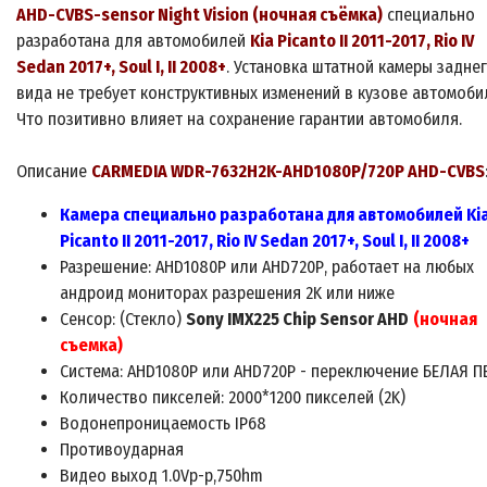
AHD-CVBS-sensor Night Vision (ночная съёмка)
специально
разработана для автомобилей
Kia Picanto II 2011-2017, Rio IV
Sedan 2017+, Soul I, II 2008+
. Установка штатной камеры задне
вида не требует конструктивных изменений в кузове автомоби
Что позитивно влияет на сохранение гарантии автомобиля.
Описание
CARMEDIA WDR
-7632H2K-AHD1080P/720P AHD-CVBS
Камера с
пециально разработана для автомобилей
Ki
Picanto II 2011-2017, Rio IV Sedan 2017+, Soul I, II 2008+
Разрешение:
AHD
108
0P
или
AHD
720
P
, работает на любых
андроид мониторах разрешения 2
K
или ниже
Сенсор:
(
Стекло)
Sony IMX225 Chip Sensor A
H
D
(
ночная
съемка)
Система:
AHD1080P
или
AHD720P
- переключение БЕЛАЯ П
Количество пикселей: 2000*
1
200 пикселей
(2K)
Водонепроницаемость IP68
Противоударная
Видео выход 1.0Vp-p,750hm