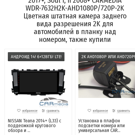
2017+, Soul I, II 2008+ CARMEDIA
WDR-7632H2K-AHD1080P/720P-2K
Цветная штатная камера заднего
вида разрешения 2K для
автомобилей в планку над
номером, также купили
АНДРОИД 14! 6+128ГБ! LTE!
2K AHD1080P ИЛИ AHD720P!
избранное
сравнить
избранное
сравнить
NISSAN Teana 2014+ (L33) с
Установка в плафон
поддеожкой кругового
подсветки номера или
обзора и ...
универсальная CAR...