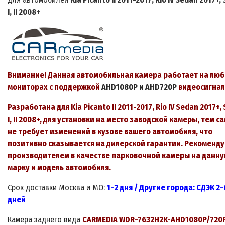
I, II 2008+
Внимание! Данная автомобильная камера работает на лю
мониторах
с поддержкой
AHD1080P
и
AHD720P
видеосигнал
Разработана для Kia Picanto II 2011-2017, Rio IV Sedan 2017+, 
I, II 2008+, для установки на место заводской камеры, тем с
не требует изменений в кузове вашего автомобиля, что
позитивно сказывается на дилерской гарантии. Рекоменду
производителем в качестве парковочной камеры на данн
марку и модель автомобиля.
Срок
доставки
Москва и МО:
1-
2
дня
/ Другие города: СДЭК 2-
дней
Камера заднего вида
CARMEDIA WDR
-7632H2K-AHD1080P/720