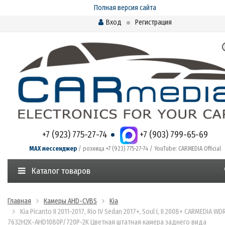
Полная версия сайта
Вход
Регистрация
+7 (923) 775-27-74
+7 (903) 799-65-69
MAX мессенджер
/ розница +7 (923) 775-27-74 / YouTube: CARMEDIA Official
Каталог товаров
Главная
Камеры AHD-CVBS
Kia
Kia Picanto II 2011-2017, Rio IV Sedan 2017+, Soul I, II 2008+ CARMEDIA WD
7632H2K-AHD1080P/720P-2K Цветная штатная камера заднего вида