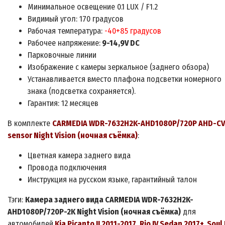
Минимальное освещение 0.
1
LUX / F1.2
Видимый угол: 170 градусов
Рабочая температура:
-40+85 градусов
Рабочее напряжение:
9
-14,9V DC
Парковочные линии
Изображение с камеры зеркальное
(
заднего обзора)
Устанавливается вместо плафона подсветки номерного
знака (
подсветка сохраняется)
.
Гарантия: 12 месяцев
В комплекте
CARMEDIA WDR
-7632H2K-AHD1080P/720P AHD-C
sensor Night Vision (ночная съёмка)
:
Цветная камера заднего вида
Провода подключения
Инструкция на русском языке, гарантийный талон
Тэги:
Камера заднего вида CARMEDIA
WDR-7632H2K-
AHD1080P/720P-2K Night Vision (ночная съёмка)
для
автомобилей
Kia Picanto II 2011-2017, Rio IV Sedan 2017+, Soul I,