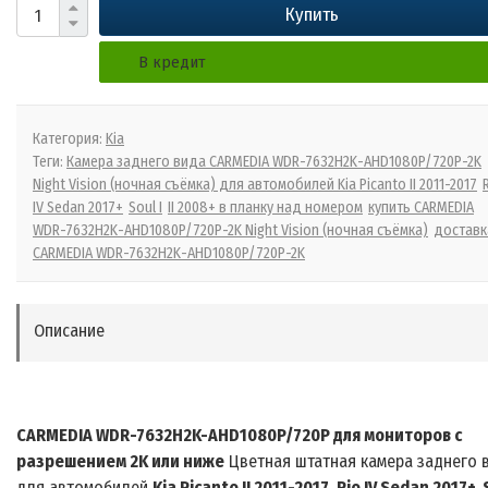
Купить
В кредит
Категория:
Kia
Теги:
Камера заднего вида CARMEDIA WDR-7632H2K-AHD1080P/720P-2K
Night Vision (ночная съёмка) для автомобилей Kia Picanto II 2011-2017
IV Sedan 2017+
Soul I
II 2008+ в планку над номером
купить CARMEDIA
WDR-7632H2K-AHD1080P/720P-2K Night Vision (ночная съёмка)
доставк
CARMEDIA WDR-7632H2K-AHD1080P/720P-2K
Описание
CARMEDIA WDR
-763
2H2K-AHD1080P/720P
для мониторов с
разрешением 2
K
или ниже
Цветная
штатная
камера заднего 
для автомобилей
Kia Picanto II 2011-2017, Rio IV Sedan 2017+, 