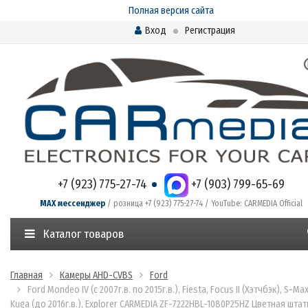
Полная версия сайта
Вход
Регистрация
+7 (923) 775-27-74
+7 (903) 799-65-69
MAX мессенджер
/ розница +7 (923) 775-27-74 / YouTube: CARMEDIA Official
Каталог товаров
Главная
Камеры AHD-CVBS
Ford
Ford Mondeo IV (с 2007г.в. по 2015г.в.), Fiesta, Focus II (Хэтчбэк), S-Max
Kuga (до 2016г.в.), Explorer CARMEDIA ZF-7222HBL-1080P25HZ Цветная шта