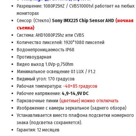
Разрешение: 108
0P25HZ / CVBS1000tvl
работает на любых
мониторах
Сенсор:
(
Стекло)
Sony IMX225 Chip Sensor A
H
D
(
ночная
съемка)
Система:
AHD1080P25hz или CVBS
Количество пикселей:
1920
*
1080
пикселей
Водонепроницаемость IP68
Противоударная
Видео выход 1.0Vp-p,750hm
Минимальное освещение 0.
1
LUX / F1.2
Видимый угол: 170 градусов
Рабочая температура:
-40+85 градусов
Рабочее напряжение:
4
,9
-14,9V DC
Парковочные линии
(цветные)
можно отключать
Изображение с камеры зеркальное
(
заднего обзора)
Устанавливается вместо плафона подсветки номерного
знака (
подсветка сохраняется)
.
Гарантия: 12 месяцев