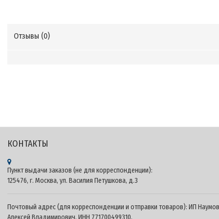
Отзывы (
0
)
Теги: CARMEDIA.RU - KUBERG Онлайн-оплата - Официальный сайт продукции CARMEDIA на
территории России - Штатные головные устройства и автомобильные камеры CARMEDIA 
Kuberg Android, купить Kuberg​, характеристики Kuberg​, головные устройства Kuberg​,
мультимедийные центры android Kuberg, Kuberg.pro, Kuberg.shop, Kuberg.su
КОНТАКТЫ
Пункт выдачи заказов (не для корреспонденции):
125476, г. Москва, ул. Василия Петушкова, д.3
Почтовый адрес (для корреспонденции и отправки товаров): ИП Наумо
Алексей Владимирович, ИНН 771700499310,