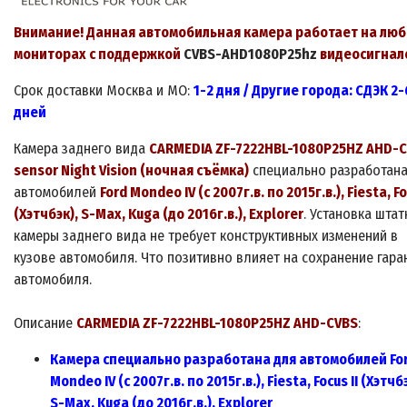
Внимание! Данная автомобильная камера работает на лю
мониторах
с поддержкой
CVBS-AHD1080P25hz
видеосигнал
Срок
доставки
Москва и МО:
1-
2
дня
/ Другие города: СДЭК 2-
дней
Камера заднего вида
CARMEDIA ZF-
7222HBL-1080P25HZ AHD-
sensor Night Vision (ночная съёмка)
специально разработана
автомобилей
Ford Mondeo IV (с 2007г.в. по 2015г.в.), Fiesta, Fo
(Хэтчбэк), S-Max, Kuga (до 2016г.в.), Explorer
. Установка шта
камеры заднего вида не требует конструктивных изменений в
кузове автомобиля. Что позитивно влияет на сохранение гара
автомобиля.
Описание
CARMEDIA ZF-
7222HBL-1080P25HZ AHD-CVBS
:
Камера с
пециально разработана для автомобилей
Fo
Mondeo IV (с 2007г.в. по 2015г.в.), Fiesta, Focus II (Хэтчб
S-Max, Kuga (до 2016г.в.), Explorer