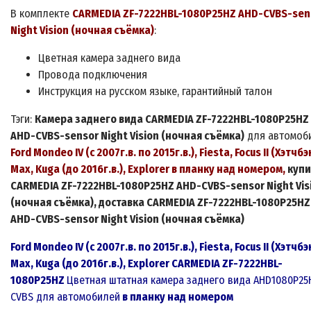
В комплекте
CARMEDIA ZF-
7222HBL-1080P25HZ AHD-CVBS-sen
Night Vision (ночная съёмка)
:
Цветная камера заднего вида
Провода подключения
Инструкция на русском языке, гарантийный талон
Тэги:
Камера заднего вида
CARMEDIA ZF-7222HBL-1080P25HZ
AHD-CVBS-sensor Night Vision (ночная съёмка)
для автомоб
Ford Mondeo IV (с 2007г.в. по 2015г.в.), Fiesta, Focus II (Хэтчбэк
Max, Kuga (до 2016г.в.), Explorer в планку над номером,
купи
CARMEDIA ZF-7222HBL-1080P25HZ AHD-CVBS-sensor Night Vis
(ночная съёмка)
, доставка
CARMEDIA ZF-7222HBL-1080P25HZ
AHD-CVBS-sensor Night Vision (ночная съёмка)
Ford Mondeo IV (с 2007г.в. по 2015г.в.), Fiesta, Focus II (Хэтчбэк
Max, Kuga (до 2016г.в.), Explorer
CARMEDIA ZF-
7222
HBL-
1080P25HZ
Цветная
штатная
камера заднего вида
AHD1080P25
CVBS
для автомобилей
в планку над номером