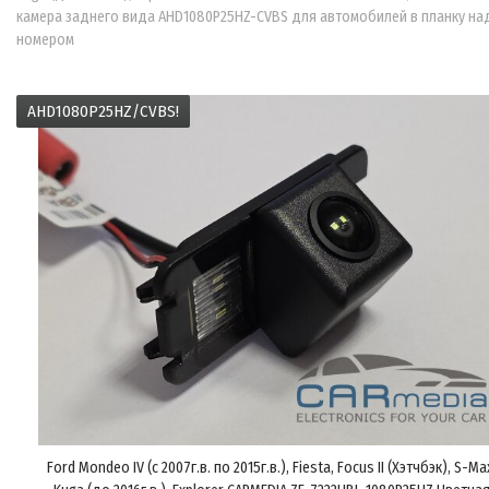
камера заднего вида AHD1080P25HZ-CVBS для автомобилей в планку на
номером
AHD1080P25HZ/CVBS!
Ford Mondeo IV (с 2007г.в. по 2015г.в.), Fiesta, Focus II (Хэтчбэк), S-Ma