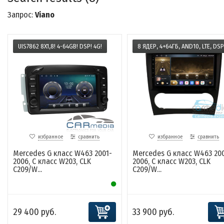
Запрос:
Viano
UIS7862 8X1,8! 4-64GB! DSP! 4G!
8 ЯДЕР, 4+64ГБ, AND10, LTE, DSP
избранное
сравнить
избранное
сравнить
Mercedes G класс W463 2001-
Mercedes G класс W463 200
2006, C класс W203, CLK
2006, C класс W203, CLK
C209/W...
C209/W...
29 400 руб.
33 900 руб.